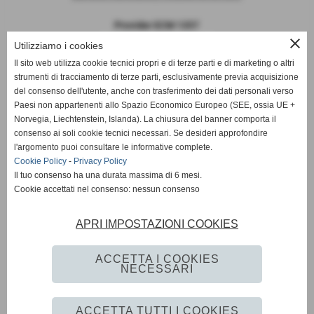
Provider ECM 1357
close
Utilizziamo i cookies
Il sito web utilizza cookie tecnici propri e di terze parti e di marketing o altri
strumenti di tracciamento di terze parti, esclusivamente previa acquisizione
del consenso dell'utente, anche con trasferimento dei dati personali verso
EDU.co s.r.l.
Paesi non appartenenti allo Spazio Economico Europeo (SEE, ossia UE +
Via Paolo Lomazzo, 34 – 20154 Milano
Norvegia, Liechtenstein, Islanda). La chiusura del banner comporta il
Dott.ssa Pamela Matteucci
consenso ai soli cookie tecnici necessari. Se desideri approfondire
tel. 334 9127877
l'argomento puoi consultare le informative complete.
pamela.matteucci@educo-ecm.it
Cookie Policy
-
Privacy Policy
Il tuo consenso ha una durata massima di 6 mesi.
Cookie accettati nel consenso: nessun consenso
SEGUICI SU
APRI IMPOSTAZIONI COOKIES
ACCETTA I COOKIES
NECESSARI
Privacy Policy
-
Cookie Policy
ACCETTA TUTTI I COOKIES