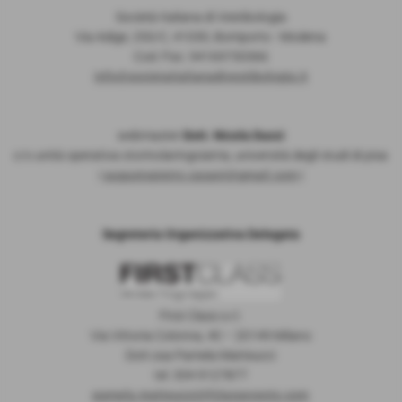
Società Italiana di Vestibologia
Via Adige, 250/C, 41030, Bomporto - Modena
Cod. Fisc. 94169730366
info@societaitalianadivestibologia.it
webmaster
Dott. Nicola Ducci
c/o unità operativa otorinolaringoiatria, università degli studi di pisa
|
augustopietro.casani@gmail.com
|
Segreteria Organizzativa Delegata
First Class s.r.l.
Via Vittoria Colonna, 40 – 20149 Milano
Dott.ssa Pamela Matteucci
tel. 334 9127877
pamela.matteucci@fclassevents.com