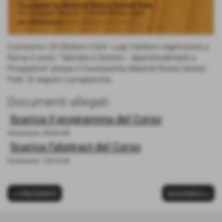
Il prossimo 29 Ottobre il Dott. Luigi Califano organizzerà a
Roma il corso " Menière e Dintorni - Approfondimenti e
Prospettive" presso il Courtyard by Marriott Rome Central
Park. Di seguito il programma.
Documenti allegati
Scarica il programma del Corso
Dimensione: 499,83 KB
Scarica l'abstract del Corso
Dimensione: 729,18 KB
<< PRECEDENTE
SUCCESSIVO >>